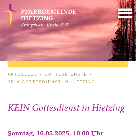
Direkt zum Inhalt
Sie sind hier
AKTUELLES
GOTTESDIENSTE
KEIN GOTTESDIENST IN HIETZING
KEIN Gottesdienst in Hietzing
Sonntag, 10.08.2025, 10.00 Uhr