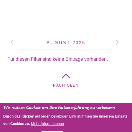
AUGUST 2025
Für diesen Filter sind keine Einträge vorhanden.
NACH OBEN
Wir nutzen Cookies um Ihre Nutzererfahrung zu verbessern
Kreuzkirche - Pfarrgemeinde Hietzing, Cumberlandstraße
Durch das Klicken auf jeden beliebigen Link stimmen Sie unserem Einsatz
48, 1140 Wien, Österreich
Mehr Informationen
von Cookies zu.
RSS
Impressum
Datenschutz